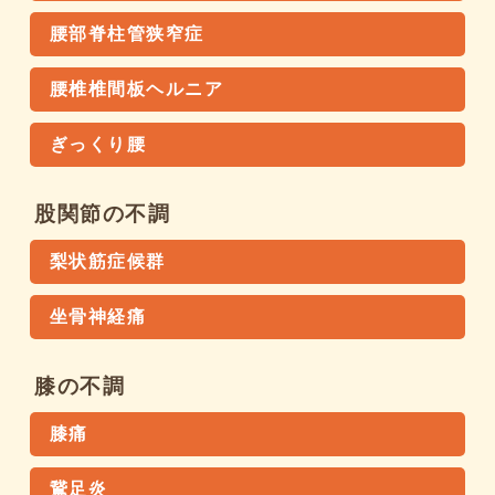
腰部脊柱管狭窄症
腰椎椎間板ヘルニア
ぎっくり腰
股関節の不調
梨状筋症候群
坐骨神経痛
膝の不調
膝痛
鵞足炎